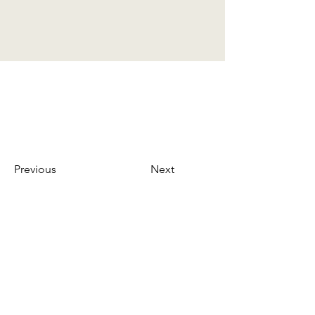
Previous
Next
© SAMURAI Security Inc. All Rights Reserved.
プライバシーポリシー