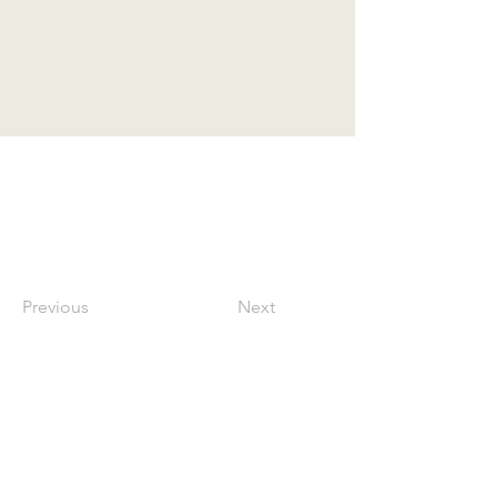
Previous
Next
© SAMURAI Security Inc. All Rights Reserved.